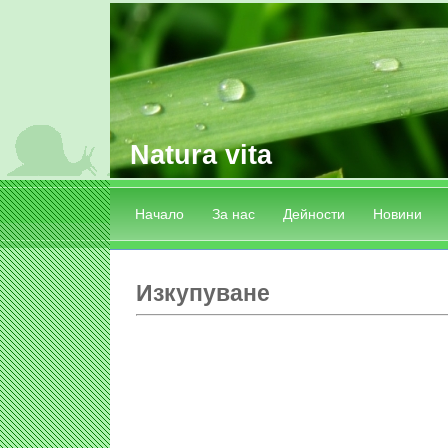
Natura vita
Начало
За нас
Дейности
Новини
Изкупуване